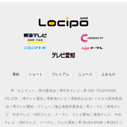
番組
ショート
プレミアム
ニュース
よみもの
©「かよチュー」実行委員会｜©中京テレビ｜© CBC TELEVISION
CO.,LTD. ｜©テレビ愛知｜©東海テレビ｜©多田かおる/ イタキス製作委員
会｜©テレビ愛知・フリュー／徹之進製作委員会｜©メ～テレ｜東海テレ
ビ、中京テレビ、CBCテレビ、メ～テレ、テレビ愛知｜東海テレビ、中京
テレビ、CBCテレビ、メ〜テレ、テレビ愛知｜© Studio Ghibli｜©2023 二