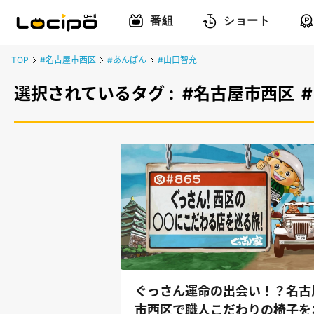
番組
ショート
TOP
#名古屋市西区
#あんぱん
#山口智充
選択されているタグ :
#名古屋市西区
ぐっさん運命の出会い！？名古
市西区で職人こだわりの椅子を