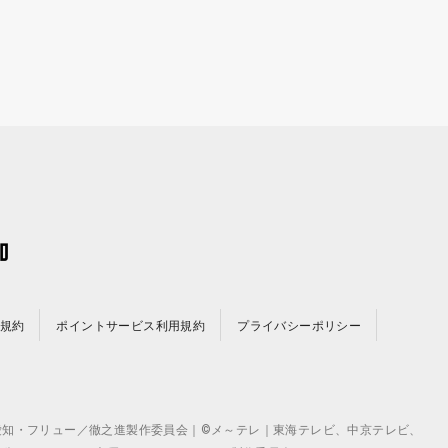
規約
ポイントサービス利用規約
プライバシーポリシー
©テレビ愛知・フリュー／徹之進製作委員会｜©メ～テレ｜東海テレビ、中京テレビ、