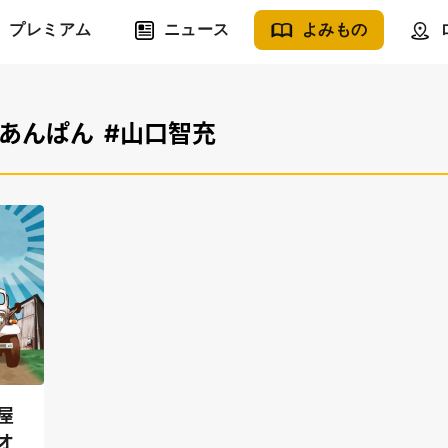
プレミアム
ニュース
よみもの
#あんぱん
#山口智充
屋
オ