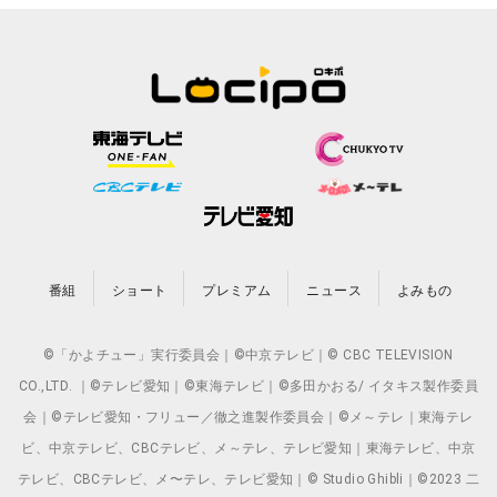
番組
ショート
プレミアム
ニュース
よみもの
©「かよチュー」実行委員会｜©中京テレビ｜© CBC TELEVISION
CO.,LTD. ｜©テレビ愛知｜©東海テレビ｜©多田かおる/ イタキス製作委員
会｜©テレビ愛知・フリュー／徹之進製作委員会｜©メ～テレ｜東海テレ
ビ、中京テレビ、CBCテレビ、メ～テレ、テレビ愛知｜東海テレビ、中京
テレビ、CBCテレビ、メ〜テレ、テレビ愛知｜© Studio Ghibli｜©2023 二