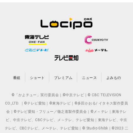
番組
ショート
プレミアム
ニュース
よみもの
©「かよチュー」実行委員会｜©中京テレビ｜© CBC TELEVISION
CO.,LTD. ｜©テレビ愛知｜©東海テレビ｜©多田かおる/ イタキス製作委員
会｜©テレビ愛知・フリュー／徹之進製作委員会｜©メ～テレ｜東海テレ
ビ、中京テレビ、CBCテレビ、メ～テレ、テレビ愛知｜東海テレビ、中京
テレビ、CBCテレビ、メ〜テレ、テレビ愛知｜© Studio Ghibli｜©2023 二