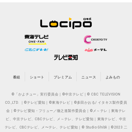
番組
ショート
プレミアム
ニュース
よみもの
©「かよチュー」実行委員会｜©中京テレビ｜© CBC TELEVISION
CO.,LTD. ｜©テレビ愛知｜©東海テレビ｜©多田かおる/ イタキス製作委員
会｜©テレビ愛知・フリュー／徹之進製作委員会｜©メ～テレ｜東海テレ
ビ、中京テレビ、CBCテレビ、メ～テレ、テレビ愛知｜東海テレビ、中京
テレビ、CBCテレビ、メ〜テレ、テレビ愛知｜© Studio Ghibli｜©2023 二