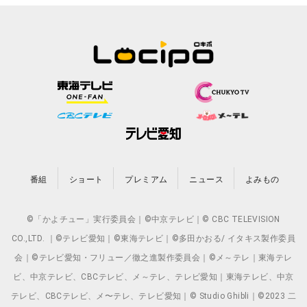
番組
ショート
プレミアム
ニュース
よみもの
©「かよチュー」実行委員会｜©中京テレビ｜© CBC TELEVISION
CO.,LTD. ｜©テレビ愛知｜©東海テレビ｜©多田かおる/ イタキス製作委員
会｜©テレビ愛知・フリュー／徹之進製作委員会｜©メ～テレ｜東海テレ
ビ、中京テレビ、CBCテレビ、メ～テレ、テレビ愛知｜東海テレビ、中京
テレビ、CBCテレビ、メ〜テレ、テレビ愛知｜© Studio Ghibli｜©2023 二