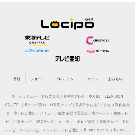
番組
ショート
プレミアム
ニュース
よみもの
©「かよチュー」実行委員会｜©中京テレビ｜© CBC TELEVISION
CO.,LTD. ｜©テレビ愛知｜©東海テレビ｜©多田かおる/ イタキス製作委員
会｜©テレビ愛知・フリュー／徹之進製作委員会｜©メ～テレ｜東海テレ
ビ、中京テレビ、CBCテレビ、メ～テレ、テレビ愛知｜東海テレビ、中京
テレビ、CBCテレビ、メ〜テレ、テレビ愛知｜© Studio Ghibli｜©2023 二