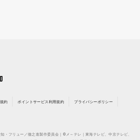
規約
ポイントサービス利用規約
プライバシーポリシー
©テレビ愛知・フリュー／徹之進製作委員会｜©メ～テレ｜東海テレビ、中京テレビ、