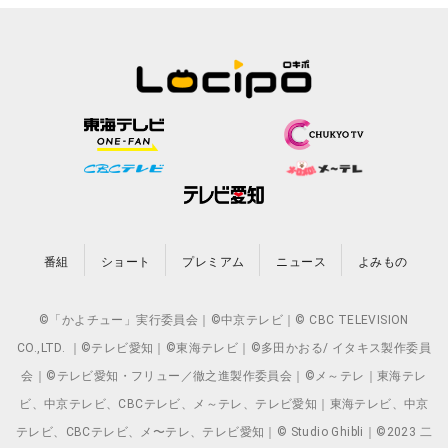
番組
ショート
プレミアム
ニュース
よみもの
©「かよチュー」実行委員会｜©中京テレビ｜© CBC TELEVISION
CO.,LTD. ｜©テレビ愛知｜©東海テレビ｜©多田かおる/ イタキス製作委員
会｜©テレビ愛知・フリュー／徹之進製作委員会｜©メ～テレ｜東海テレ
ビ、中京テレビ、CBCテレビ、メ～テレ、テレビ愛知｜東海テレビ、中京
テレビ、CBCテレビ、メ〜テレ、テレビ愛知｜© Studio Ghibli｜©2023 二