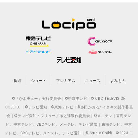
番組
ショート
プレミアム
ニュース
よみもの
©「かよチュー」実行委員会｜©中京テレビ｜© CBC TELEVISION
CO.,LTD. ｜©テレビ愛知｜©東海テレビ｜©多田かおる/ イタキス製作委員
会｜©テレビ愛知・フリュー／徹之進製作委員会｜©メ～テレ｜東海テレ
ビ、中京テレビ、CBCテレビ、メ～テレ、テレビ愛知｜東海テレビ、中京
テレビ、CBCテレビ、メ〜テレ、テレビ愛知｜© Studio Ghibli｜©2023 二