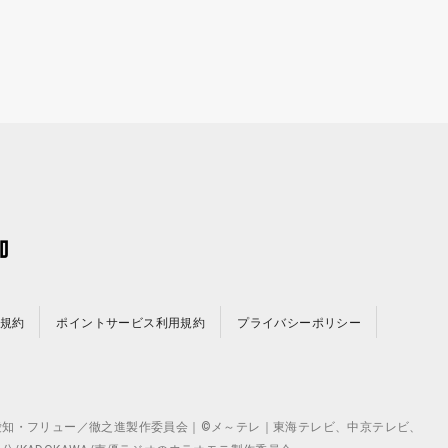
規約
ポイントサービス利用規約
プライバシーポリシー
©テレビ愛知・フリュー／徹之進製作委員会｜©メ～テレ｜東海テレビ、中京テレビ、