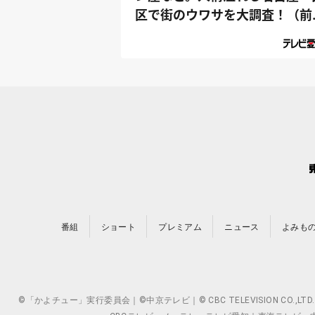
区で街のウワサを大調査！（前
編）｜デ...
番組
ショート
プレミアム
ニュース
よみも
©「かよチュー」実行委員会｜©中京テレビ｜© CBC TELEVISION 