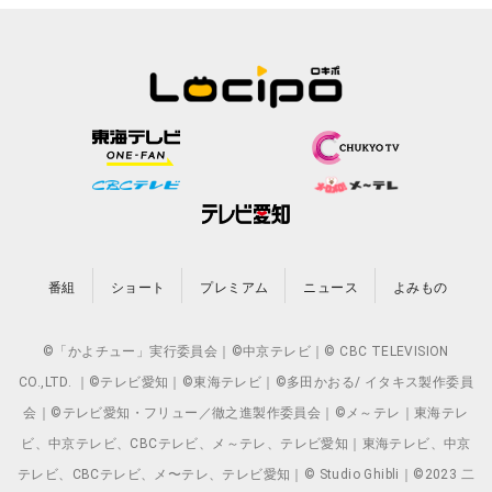
番組
ショート
プレミアム
ニュース
よみもの
©「かよチュー」実行委員会｜©中京テレビ｜© CBC TELEVISION
CO.,LTD. ｜©テレビ愛知｜©東海テレビ｜©多田かおる/ イタキス製作委員
会｜©テレビ愛知・フリュー／徹之進製作委員会｜©メ～テレ｜東海テレ
ビ、中京テレビ、CBCテレビ、メ～テレ、テレビ愛知｜東海テレビ、中京
テレビ、CBCテレビ、メ〜テレ、テレビ愛知｜© Studio Ghibli｜©2023 二