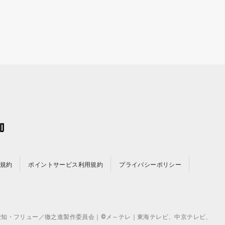
規約
ポイントサービス利用規約
プライバシーポリシー
©テレビ愛知・フリュー／徹之進製作委員会｜©メ～テレ｜東海テレビ、中京テレビ、