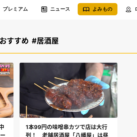
プレミアム
ニュース
よみもの
#おすすめ
#居酒屋
中
1本99円の味噌串カツで店は大行
テー
列！ 老舗居酒屋「八幡屋」は昼