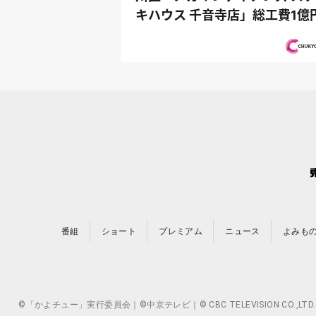
キハウス 千音寺店」総工費1億
超のキ...
番組
ショート
プレミアム
ニュース
よみも
©「かよチュー」実行委員会｜©中京テレビ｜© CBC TELEVISION 