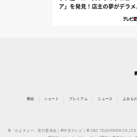
ア」を発見！店主の夢がデラメ
ャすご...
番組
ショート
プレミアム
ニュース
よみも
©「かよチュー」実行委員会｜©中京テレビ｜© CBC TELEVISION 