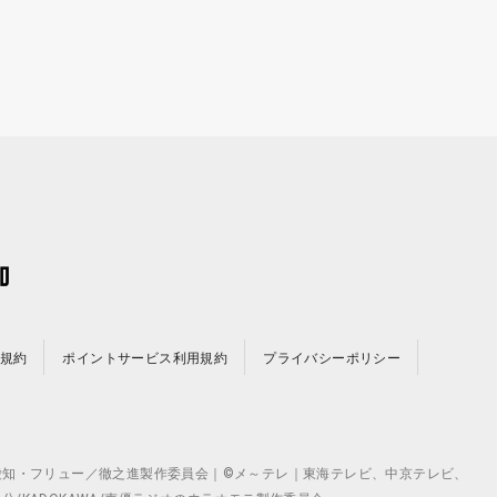
規約
ポイントサービス利用規約
プライバシーポリシー
©テレビ愛知・フリュー／徹之進製作委員会｜©メ～テレ｜東海テレビ、中京テレビ、