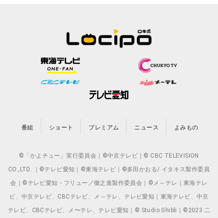
番組
ショート
プレミアム
ニュース
よみもの
©「かよチュー」実行委員会｜©中京テレビ｜© CBC TELEVISION
CO.,LTD. ｜©テレビ愛知｜©東海テレビ｜©多田かおる/ イタキス製作委員
会｜©テレビ愛知・フリュー／徹之進製作委員会｜©メ～テレ｜東海テレ
ビ、中京テレビ、CBCテレビ、メ～テレ、テレビ愛知｜東海テレビ、中京
テレビ、CBCテレビ、メ〜テレ、テレビ愛知｜© Studio Ghibli｜©2023 二