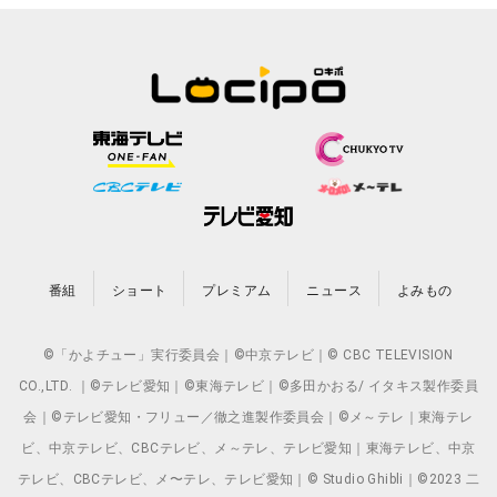
番組
ショート
プレミアム
ニュース
よみもの
©「かよチュー」実行委員会｜©中京テレビ｜© CBC TELEVISION
CO.,LTD. ｜©テレビ愛知｜©東海テレビ｜©多田かおる/ イタキス製作委員
会｜©テレビ愛知・フリュー／徹之進製作委員会｜©メ～テレ｜東海テレ
ビ、中京テレビ、CBCテレビ、メ～テレ、テレビ愛知｜東海テレビ、中京
テレビ、CBCテレビ、メ〜テレ、テレビ愛知｜© Studio Ghibli｜©2023 二