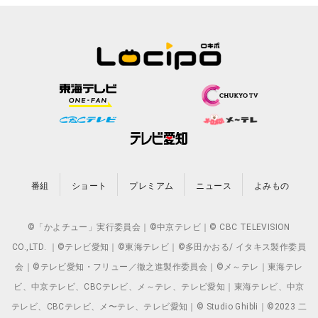
番組
ショート
プレミアム
ニュース
よみもの
©「かよチュー」実行委員会｜©中京テレビ｜© CBC TELEVISION
CO.,LTD. ｜©テレビ愛知｜©東海テレビ｜©多田かおる/ イタキス製作委員
会｜©テレビ愛知・フリュー／徹之進製作委員会｜©メ～テレ｜東海テレ
ビ、中京テレビ、CBCテレビ、メ～テレ、テレビ愛知｜東海テレビ、中京
テレビ、CBCテレビ、メ〜テレ、テレビ愛知｜© Studio Ghibli｜©2023 二