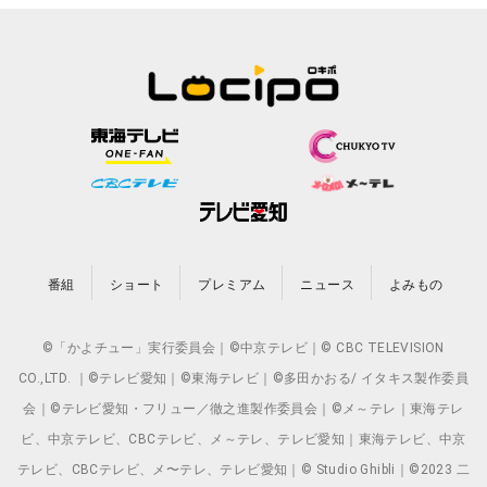
番組
ショート
プレミアム
ニュース
よみもの
©「かよチュー」実行委員会｜©中京テレビ｜© CBC TELEVISION
CO.,LTD. ｜©テレビ愛知｜©東海テレビ｜©多田かおる/ イタキス製作委員
会｜©テレビ愛知・フリュー／徹之進製作委員会｜©メ～テレ｜東海テレ
ビ、中京テレビ、CBCテレビ、メ～テレ、テレビ愛知｜東海テレビ、中京
テレビ、CBCテレビ、メ〜テレ、テレビ愛知｜© Studio Ghibli｜©2023 二