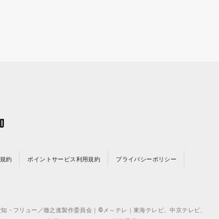
規約
ポイントサービス利用規約
プライバシーポリシー
©テレビ愛知・フリュー／徹之進製作委員会｜©メ～テレ｜東海テレビ、中京テレビ、