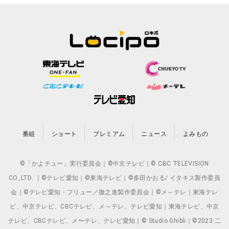
番組
ショート
プレミアム
ニュース
よみもの
©「かよチュー」実行委員会｜©中京テレビ｜© CBC TELEVISION
CO.,LTD. ｜©テレビ愛知｜©東海テレビ｜©多田かおる/ イタキス製作委員
会｜©テレビ愛知・フリュー／徹之進製作委員会｜©メ～テレ｜東海テレ
ビ、中京テレビ、CBCテレビ、メ～テレ、テレビ愛知｜東海テレビ、中京
テレビ、CBCテレビ、メ〜テレ、テレビ愛知｜© Studio Ghibli｜©2023 二