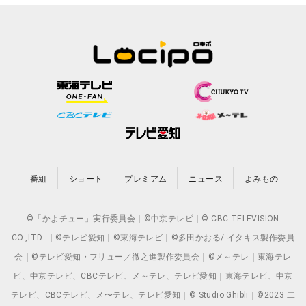
番組
ショート
プレミアム
ニュース
よみもの
©「かよチュー」実行委員会｜©中京テレビ｜© CBC TELEVISION
CO.,LTD. ｜©テレビ愛知｜©東海テレビ｜©多田かおる/ イタキス製作委員
会｜©テレビ愛知・フリュー／徹之進製作委員会｜©メ～テレ｜東海テレ
ビ、中京テレビ、CBCテレビ、メ～テレ、テレビ愛知｜東海テレビ、中京
テレビ、CBCテレビ、メ〜テレ、テレビ愛知｜© Studio Ghibli｜©2023 二