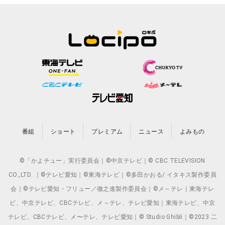
番組
ショート
プレミアム
ニュース
よみもの
©「かよチュー」実行委員会｜©中京テレビ｜© CBC TELEVISION
CO.,LTD. ｜©テレビ愛知｜©東海テレビ｜©多田かおる/ イタキス製作委員
会｜©テレビ愛知・フリュー／徹之進製作委員会｜©メ～テレ｜東海テレ
ビ、中京テレビ、CBCテレビ、メ～テレ、テレビ愛知｜東海テレビ、中京
テレビ、CBCテレビ、メ〜テレ、テレビ愛知｜© Studio Ghibli｜©2023 二