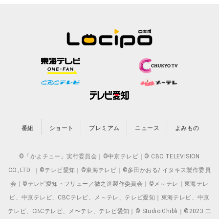
番組
ショート
プレミアム
ニュース
よみもの
©「かよチュー」実行委員会｜©中京テレビ｜© CBC TELEVISION
CO.,LTD. ｜©テレビ愛知｜©東海テレビ｜©多田かおる/ イタキス製作委員
会｜©テレビ愛知・フリュー／徹之進製作委員会｜©メ～テレ｜東海テレ
ビ、中京テレビ、CBCテレビ、メ～テレ、テレビ愛知｜東海テレビ、中京
テレビ、CBCテレビ、メ〜テレ、テレビ愛知｜© Studio Ghibli｜©2023 二