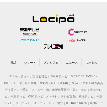
番組
ショート
プレミアム
ニュース
よみもの
©「かよチュー」実行委員会｜©中京テレビ｜© CBC TELEVISION
CO.,LTD. ｜©テレビ愛知｜©東海テレビ｜©多田かおる/ イタキス製作委員
会｜©テレビ愛知・フリュー／徹之進製作委員会｜©メ～テレ｜東海テレ
ビ、中京テレビ、CBCテレビ、メ～テレ、テレビ愛知｜東海テレビ、中京
テレビ、CBCテレビ、メ〜テレ、テレビ愛知｜© Studio Ghibli｜©2023 二