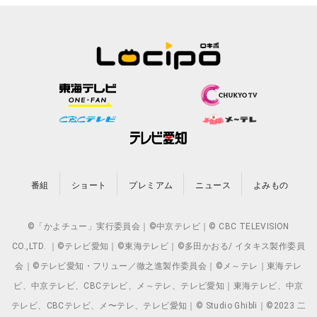
番組
ショート
プレミアム
ニュース
よみもの
©「かよチュー」実行委員会｜©中京テレビ｜© CBC TELEVISION
CO.,LTD. ｜©テレビ愛知｜©東海テレビ｜©多田かおる/ イタキス製作委員
会｜©テレビ愛知・フリュー／徹之進製作委員会｜©メ～テレ｜東海テレ
ビ、中京テレビ、CBCテレビ、メ～テレ、テレビ愛知｜東海テレビ、中京
テレビ、CBCテレビ、メ〜テレ、テレビ愛知｜© Studio Ghibli｜©2023 二