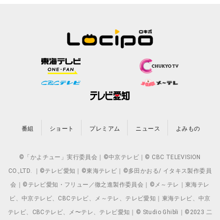
番組
ショート
プレミアム
ニュース
よみもの
©「かよチュー」実行委員会｜©中京テレビ｜© CBC TELEVISION
CO.,LTD. ｜©テレビ愛知｜©東海テレビ｜©多田かおる/ イタキス製作委員
会｜©テレビ愛知・フリュー／徹之進製作委員会｜©メ～テレ｜東海テレ
ビ、中京テレビ、CBCテレビ、メ～テレ、テレビ愛知｜東海テレビ、中京
テレビ、CBCテレビ、メ〜テレ、テレビ愛知｜© Studio Ghibli｜©2023 二