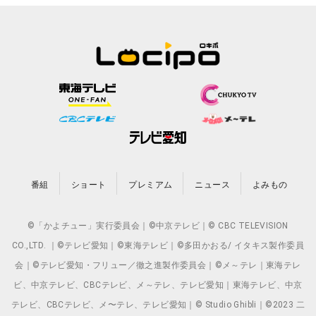
番組
ショート
プレミアム
ニュース
よみもの
©「かよチュー」実行委員会｜©中京テレビ｜© CBC TELEVISION
CO.,LTD. ｜©テレビ愛知｜©東海テレビ｜©多田かおる/ イタキス製作委員
会｜©テレビ愛知・フリュー／徹之進製作委員会｜©メ～テレ｜東海テレ
ビ、中京テレビ、CBCテレビ、メ～テレ、テレビ愛知｜東海テレビ、中京
テレビ、CBCテレビ、メ〜テレ、テレビ愛知｜© Studio Ghibli｜©2023 二