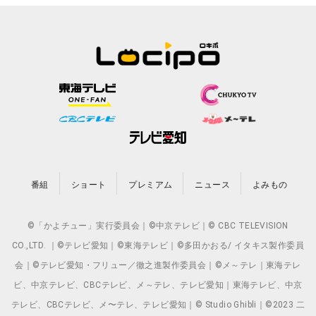
番組
ショート
プレミアム
ニュース
よみもの
©「かよチュー」実行委員会｜©中京テレビ｜© CBC TELEVISION
CO.,LTD. ｜©テレビ愛知｜©東海テレビ｜©多田かおる/ イタキス製作委員
会｜©テレビ愛知・フリュー／徹之進製作委員会｜©メ～テレ｜東海テレ
ビ、中京テレビ、CBCテレビ、メ～テレ、テレビ愛知｜東海テレビ、中京
テレビ、CBCテレビ、メ〜テレ、テレビ愛知｜© Studio Ghibli｜©2023 二