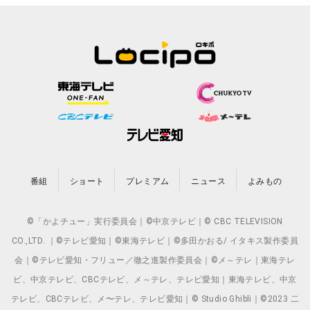
番組
ショート
プレミアム
ニュース
よみもの
©「かよチュー」実行委員会｜©中京テレビ｜© CBC TELEVISION
CO.,LTD. ｜©テレビ愛知｜©東海テレビ｜©多田かおる/ イタキス製作委員
会｜©テレビ愛知・フリュー／徹之進製作委員会｜©メ～テレ｜東海テレ
ビ、中京テレビ、CBCテレビ、メ～テレ、テレビ愛知｜東海テレビ、中京
テレビ、CBCテレビ、メ〜テレ、テレビ愛知｜© Studio Ghibli｜©2023 二