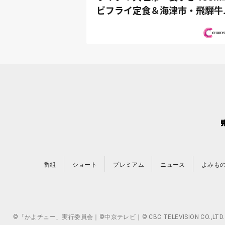
ビフライ定食＆海津市・飛騨牛
華食べ放...
番組
ショート
プレミアム
ニュース
よみも
©「かよチュー」実行委員会｜©中京テレビ｜© CBC TELEVISION 