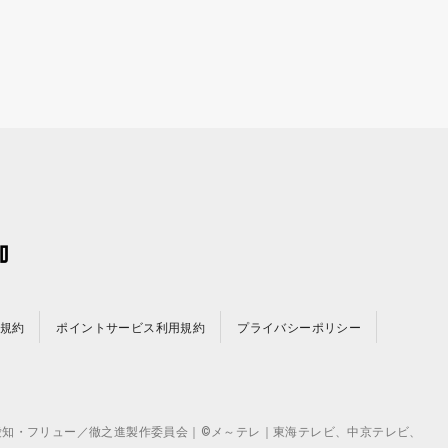
規約
ポイントサービス利用規約
プライバシーポリシー
©テレビ愛知・フリュー／徹之進製作委員会｜©メ～テレ｜東海テレビ、中京テレビ、