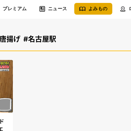
プレミアム
ニュース
よみもの
#唐揚げ
#名古屋駅
ド
エ