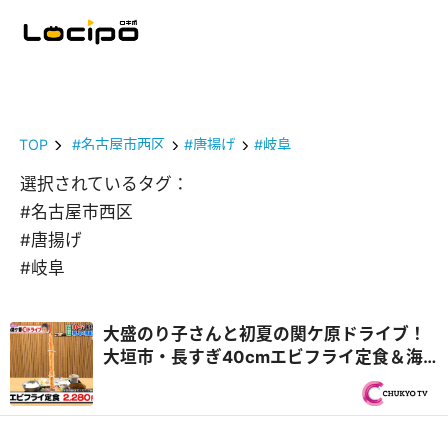
TOP
#名古屋市西区
#唐揚げ
#岐阜
選択されているタグ：
#名古屋市西区
#唐揚げ
#岐阜
大盛のり子さんと初夏の関ケ原ドライブ！
大垣市・長すぎ40cmエビフライ定食＆海
津市・飛騨牛中華食べ放題！？『PS純金
（ゴールド）』