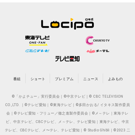
番組
ショート
プレミアム
ニュース
よみもの
©「かよチュー」実行委員会｜©中京テレビ｜© CBC TELEVISION
CO.,LTD. ｜©テレビ愛知｜©東海テレビ｜©多田かおる/ イタキス製作委員
会｜©テレビ愛知・フリュー／徹之進製作委員会｜©メ～テレ｜東海テレ
ビ、中京テレビ、CBCテレビ、メ～テレ、テレビ愛知｜東海テレビ、中京
テレビ、CBCテレビ、メ〜テレ、テレビ愛知｜© Studio Ghibli｜©2023 二