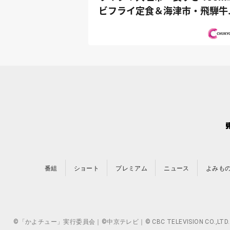
ビフライ定食＆海津市・飛騨牛
華食べ放...
番組
ショート
プレミアム
ニュース
よみも
©「かよチュー」実行委員会｜©中京テレビ｜© CBC TELEVISION 