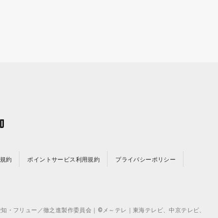
規約
ポイントサービス利用規約
プライバシーポリシー
©テレビ愛知・フリュー／徹之進製作委員会｜©メ～テレ｜東海テレビ、中京テレビ、