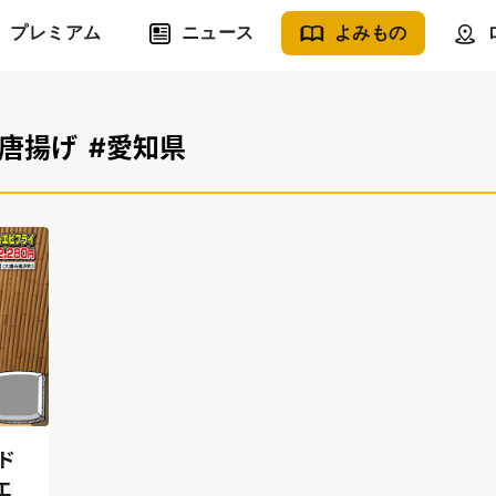
プレミアム
ニュース
よみもの
#唐揚げ
#愛知県
ド
エ