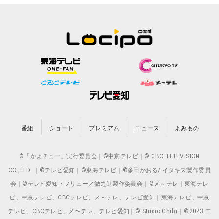
番組
ショート
プレミアム
ニュース
よみもの
©「かよチュー」実行委員会｜©中京テレビ｜© CBC TELEVISION
CO.,LTD. ｜©テレビ愛知｜©東海テレビ｜©多田かおる/ イタキス製作委員
会｜©テレビ愛知・フリュー／徹之進製作委員会｜©メ～テレ｜東海テレ
ビ、中京テレビ、CBCテレビ、メ～テレ、テレビ愛知｜東海テレビ、中京
テレビ、CBCテレビ、メ〜テレ、テレビ愛知｜© Studio Ghibli｜©2023 二