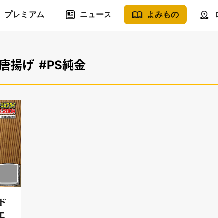
プレミアム
ニュース
よみもの
#唐揚げ
#PS純金
ド
エ