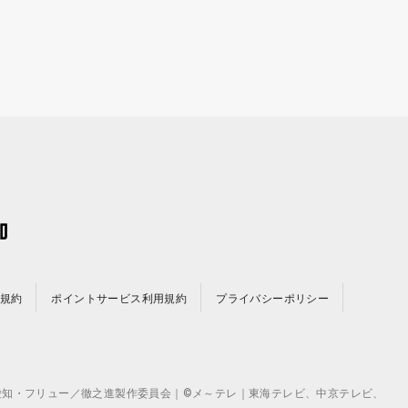
規約
ポイントサービス利用規約
プライバシーポリシー
©テレビ愛知・フリュー／徹之進製作委員会｜©メ～テレ｜東海テレビ、中京テレビ、