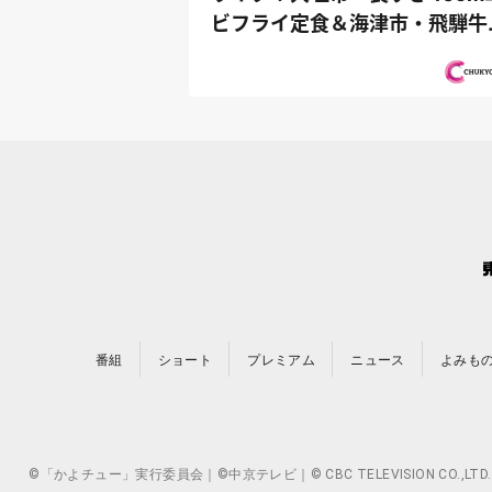
ビフライ定食＆海津市・飛騨牛
華食べ放...
番組
ショート
プレミアム
ニュース
よみも
©「かよチュー」実行委員会｜©中京テレビ｜© CBC TELEVISION 