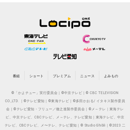
番組
ショート
プレミアム
ニュース
よみもの
©「かよチュー」実行委員会｜©中京テレビ｜© CBC TELEVISION
CO.,LTD. ｜©テレビ愛知｜©東海テレビ｜©多田かおる/ イタキス製作委員
会｜©テレビ愛知・フリュー／徹之進製作委員会｜©メ～テレ｜東海テレ
ビ、中京テレビ、CBCテレビ、メ～テレ、テレビ愛知｜東海テレビ、中京
テレビ、CBCテレビ、メ〜テレ、テレビ愛知｜© Studio Ghibli｜©2023 二