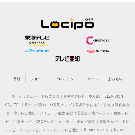
番組
ショート
プレミアム
ニュース
よみもの
©「かよチュー」実行委員会｜©中京テレビ｜© CBC TELEVISION
CO.,LTD. ｜©テレビ愛知｜©東海テレビ｜©多田かおる/ イタキス製作委員
会｜©テレビ愛知・フリュー／徹之進製作委員会｜©メ～テレ｜東海テレ
ビ、中京テレビ、CBCテレビ、メ～テレ、テレビ愛知｜東海テレビ、中京
テレビ、CBCテレビ、メ〜テレ、テレビ愛知｜© Studio Ghibli｜©2023 二