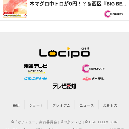
本マグロ中トロが0円！？＆西区『BIG BEN
DINER』自家製バンズの肉汁たっぷりバー
ガー『PS純金（ゴールド）』
番組
ショート
プレミアム
ニュース
よみもの
©「かよチュー」実行委員会｜©中京テレビ｜© CBC TELEVISION