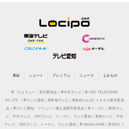
番組
ショート
プレミアム
ニュース
よみもの
©「かよチュー」実行委員会｜©中京テレビ｜© CBC TELEVISION
CO.,LTD. ｜©テレビ愛知｜©東海テレビ｜©多田かおる/ イタキス製作委員
会｜©テレビ愛知・フリュー／徹之進製作委員会｜©メ～テレ｜東海テレ
ビ、中京テレビ、CBCテレビ、メ～テレ、テレビ愛知｜東海テレビ、中京
テレビ、CBCテレビ、メ〜テレ、テレビ愛知｜© Studio Ghibli｜©2023 二