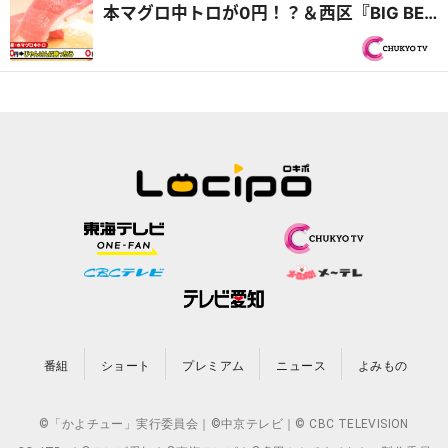
本マグロ中トロが0円！？＆西区『BIG BEN
DINER』自家製バンズの肉汁たっぷりバー
ガー『PS純金（ゴールド）』
番組
ショート
プレミアム
ニュース
よみもの
©「かよチュー」実行委員会｜©中京テレビ｜© CBC TELEVISION