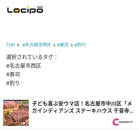
TOP
#名古屋市西区
#寿司
#釣り
選択されているタグ：
#名古屋市西区
#寿司
#釣り
子ども喜ぶ安ウマ店！名古屋市中川区「メ
ガインディアンズ ステーキハウス 千音寺
店」総工費1億円超のキッズパーク『PS純
金（ゴールド）』