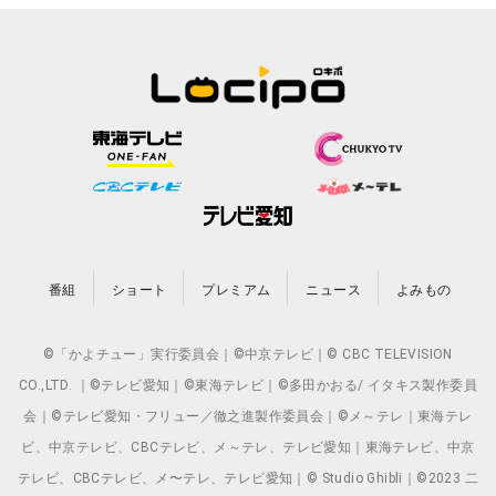
番組
ショート
プレミアム
ニュース
よみもの
©「かよチュー」実行委員会｜©中京テレビ｜© CBC TELEVISION
CO.,LTD. ｜©テレビ愛知｜©東海テレビ｜©多田かおる/ イタキス製作委員
会｜©テレビ愛知・フリュー／徹之進製作委員会｜©メ～テレ｜東海テレ
ビ、中京テレビ、CBCテレビ、メ～テレ、テレビ愛知｜東海テレビ、中京
テレビ、CBCテレビ、メ〜テレ、テレビ愛知｜© Studio Ghibli｜©2023 二