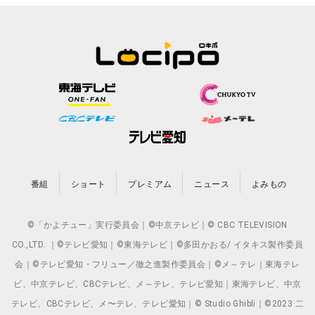
番組
ショート
プレミアム
ニュース
よみもの
©「かよチュー」実行委員会｜©中京テレビ｜© CBC TELEVISION
CO.,LTD. ｜©テレビ愛知｜©東海テレビ｜©多田かおる/ イタキス製作委員
会｜©テレビ愛知・フリュー／徹之進製作委員会｜©メ～テレ｜東海テレ
ビ、中京テレビ、CBCテレビ、メ～テレ、テレビ愛知｜東海テレビ、中京
テレビ、CBCテレビ、メ〜テレ、テレビ愛知｜© Studio Ghibli｜©2023 二