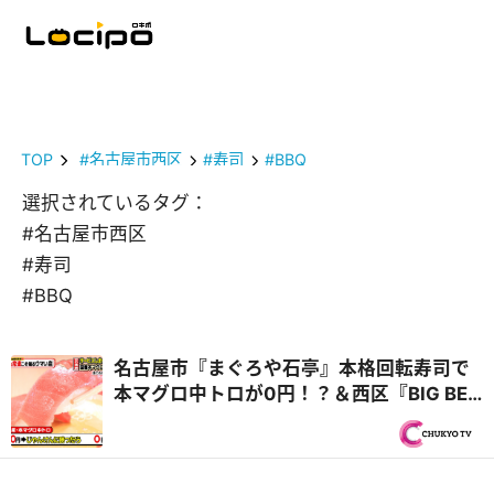
TOP
#名古屋市西区
#寿司
#BBQ
選択されているタグ：
#名古屋市西区
#寿司
#BBQ
名古屋市『まぐろや石亭』本格回転寿司で
本マグロ中トロが0円！？＆西区『BIG BEN
DINER』自家製バンズの肉汁たっぷりバー
ガー『PS純金（ゴールド）』