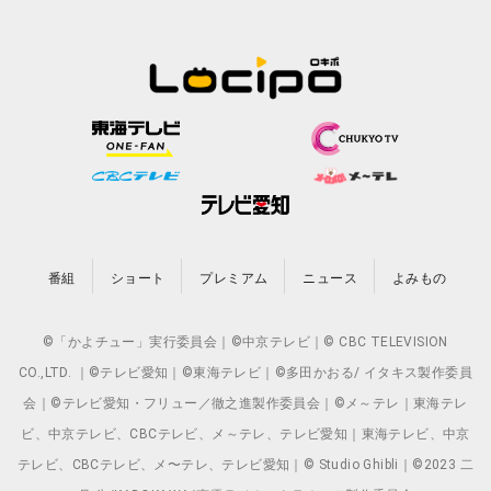
番組
ショート
プレミアム
ニュース
よみもの
©「かよチュー」実行委員会｜©中京テレビ｜© CBC TELEVISION
CO.,LTD. ｜©テレビ愛知｜©東海テレビ｜©多田かおる/ イタキス製作委員
会｜©テレビ愛知・フリュー／徹之進製作委員会｜©メ～テレ｜東海テレ
ビ、中京テレビ、CBCテレビ、メ～テレ、テレビ愛知｜東海テレビ、中京
テレビ、CBCテレビ、メ〜テレ、テレビ愛知｜© Studio Ghibli｜©2023 二