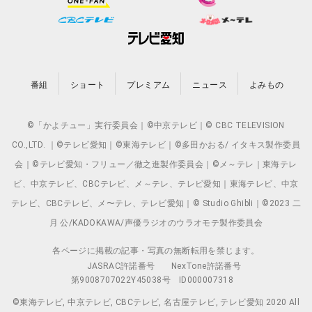
番組
ショート
プレミアム
ニュース
よみもの
©「かよチュー」実行委員会｜©中京テレビ｜© CBC TELEVISION
CO.,LTD. ｜©テレビ愛知｜©東海テレビ｜©多田かおる/ イタキス製作委員
会｜©テレビ愛知・フリュー／徹之進製作委員会｜©メ～テレ｜東海テレ
ビ、中京テレビ、CBCテレビ、メ～テレ、テレビ愛知｜東海テレビ、中京
テレビ、CBCテレビ、メ〜テレ、テレビ愛知｜© Studio Ghibli｜©2023 二
月 公/KADOKAWA/声優ラジオのウラオモテ製作委員会
各ページに掲載の記事・写真の無断転用を禁じます。
JASRAC許諾番号
NexTone許諾番号
第9008707022Y45038号
ID000007318
©東海テレビ, 中京テレビ, CBCテレビ, 名古屋テレビ, テレビ愛知 2020 All