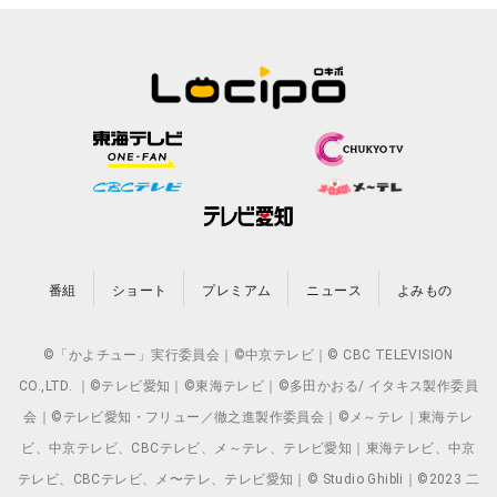
番組
ショート
プレミアム
ニュース
よみもの
©「かよチュー」実行委員会｜©中京テレビ｜© CBC TELEVISION
CO.,LTD. ｜©テレビ愛知｜©東海テレビ｜©多田かおる/ イタキス製作委員
会｜©テレビ愛知・フリュー／徹之進製作委員会｜©メ～テレ｜東海テレ
ビ、中京テレビ、CBCテレビ、メ～テレ、テレビ愛知｜東海テレビ、中京
テレビ、CBCテレビ、メ〜テレ、テレビ愛知｜© Studio Ghibli｜©2023 二