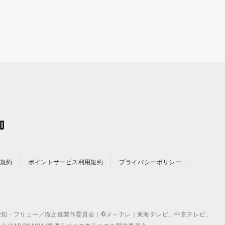
規約
ポイントサービス利用規約
プライバシーポリシー
©テレビ愛知・フリュー／徹之進製作委員会｜©メ～テレ｜東海テレビ、中京テレビ、