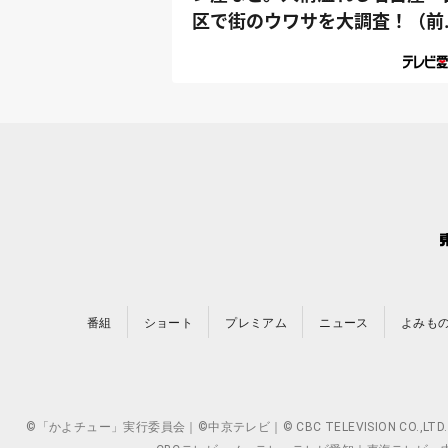
区で街のウワサを大調査！（前
編）｜デ...
番組
ショート
プレミアム
ニュース
よみも
©「かよチュー」実行委員会｜©中京テレビ｜© CBC TELEVISION 