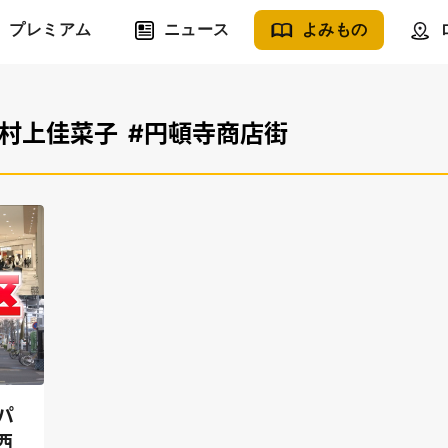
プレミアム
ニュース
よみもの
#村上佳菜子
#円頓寺商店街
パ
西