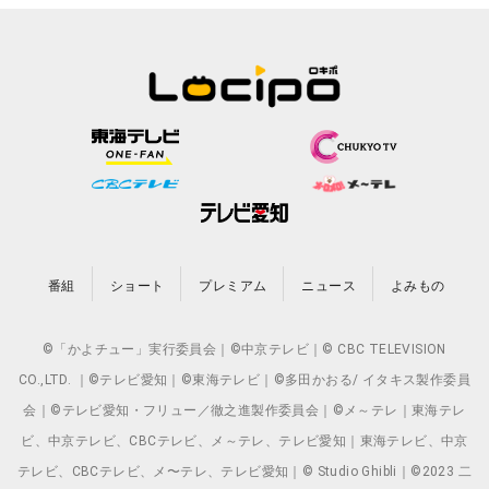
番組
ショート
プレミアム
ニュース
よみもの
©「かよチュー」実行委員会｜©中京テレビ｜© CBC TELEVISION
CO.,LTD. ｜©テレビ愛知｜©東海テレビ｜©多田かおる/ イタキス製作委員
会｜©テレビ愛知・フリュー／徹之進製作委員会｜©メ～テレ｜東海テレ
ビ、中京テレビ、CBCテレビ、メ～テレ、テレビ愛知｜東海テレビ、中京
テレビ、CBCテレビ、メ〜テレ、テレビ愛知｜© Studio Ghibli｜©2023 二