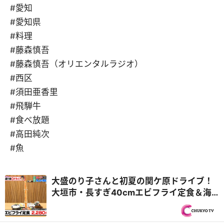
#愛知
#愛知県
#料理
#藤森慎吾
#藤森慎吾（オリエンタルラジオ）
#西区
#須田亜香里
#飛騨牛
#食べ放題
#高田純次
#魚
大盛のり子さんと初夏の関ケ原ドライブ！
大垣市・長すぎ40cmエビフライ定食＆海
津市・飛騨牛中華食べ放題！？『PS純金
（ゴールド）』