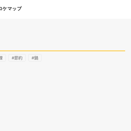
ロケマップ
理
#節約
#鍋