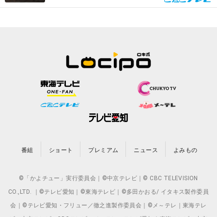
番組
ショート
プレミアム
ニュース
よみもの
©「かよチュー」実行委員会｜©中京テレビ｜© CBC TELEVISION
CO.,LTD. ｜©テレビ愛知｜©東海テレビ｜©多田かおる/ イタキス製作委員
会｜©テレビ愛知・フリュー／徹之進製作委員会｜©メ～テレ｜東海テレ