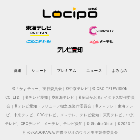
番組
ショート
プレミアム
ニュース
よみもの
©「かよチュー」実行委員会｜©中京テレビ｜© CBC TELEVISION
CO.,LTD. ｜©テレビ愛知｜©東海テレビ｜©多田かおる/ イタキス製作委員
会｜©テレビ愛知・フリュー／徹之進製作委員会｜©メ～テレ｜東海テレ
ビ、中京テレビ、CBCテレビ、メ～テレ、テレビ愛知｜東海テレビ、中京
テレビ、CBCテレビ、メ〜テレ、テレビ愛知｜© Studio Ghibli｜©2023 二
月 公/KADOKAWA/声優ラジオのウラオモテ製作委員会